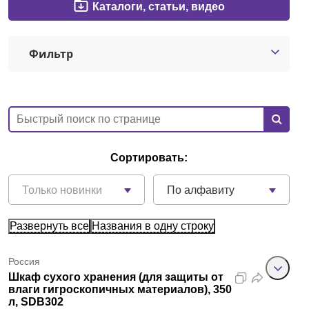
Каталоги, статьи, видео
Москва
Фильтр
О компании
Новости
Блог
Сортировать:
Производители
Только новинки
По алфавиту
Партнеры
Развернуть все
Названия в одну строку
Технический сервис
Доставка и оплата
Россия
Шкаф сухого хранения (для защиты от
влаги гигроскопичных материалов), 350
Контакты
л, SDB302