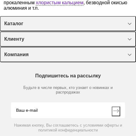
прокаленным
хлористым кальцием
, безводной окисью
алюминия и т.п.
Каталог
Спецпредложения
Клиенту
Оборудование, приборы
Лекторий Диаэм
Компания
Пластик, стекло, принадлежности
Доставка и оплата
Химические реактивы, препараты, наборы
О компании
Технический сервис
Предметный указатель
Подпишитесь на рассылку
Новости
Мобильное приложение
Библиотека
Партнеры
Будьте в числе первых, кто узнает о новинках и
Производители
распродажах
Блог
Видео
Контакты
Вопрос-ответ
Нажимая кнопку, Вы соглашаетесь с условиями оферты и
политикой конфиденциальности