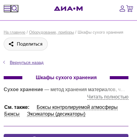
Спецпредложения
На главную
/
Оборудование, приборы
/
Шкафы сухого хранения
Оборудование, приборы
Поделиться
Расходные материалы, пластик, стекло
Вернуться назад
Химические реактивы, препараты, наборы
Шкафы сухого хранения
Предметный указатель
Сухое хранение
— метод хранения материалов, чувствительных к влажности, не допускающий поглощения изделиями влаги из окружающего пространства выше определенного уровня. Контроль влажности обеспечивается за счет впитывания излишней влаги специальным сорбентом, который находится внутри осушителя. Осушители подогреваются ТЭНами, благодаря чему сорбент регенерируется. Срок использования сорбента без замены — до двух лет.
Читать полностью
Библиотека
См. также:
Боксы контролируемой атмосферы
Бюксы
Эксикаторы (десикаторы)
Войти
Сравнение